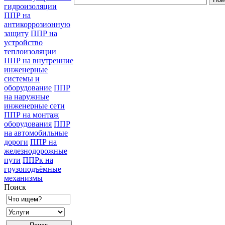
гидроизоляции
ППР на
антикоррозионную
защиту
ППР на
устройство
теплоизоляции
ППР на внутренние
инженерные
системы и
оборудование
ППР
на наружные
инженерные сети
ППР на монтаж
оборудования
ППР
на автомобильные
дороги
ППР на
железнодорожные
пути
ППРк на
грузоподъёмные
механизмы
Поиск