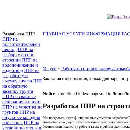
Разработка ППР
ГЛАВНАЯ
УСЛУГИ
ИНФОРМАЦИЯ
РА
ППР на
подготовительный
период
ППР на
разборку и снос
строений
ППР на
водопонижение и
Услуги
»
Работы по строительству автомоб
водоотвод
ППР на
разработку и
Закрытая информация,только для зарегистр
выемку грунта
ППР
на обратную
засыпку грунта
Notice
: Undefined index: pagesout in
/home/bu
ППР на свайные
основания и шпунт
Разработка ППР на строит
ППР на уплотнение
грунтов
ППР на
опускные колодцы
Мы предлагаем сертифицированные услуги по разработке П
автомобильных дорог в соответствии с действующими техн
и кессоны
ППР на
безопасности и качеству работ, а также с учётом фактичес
устройство стены в