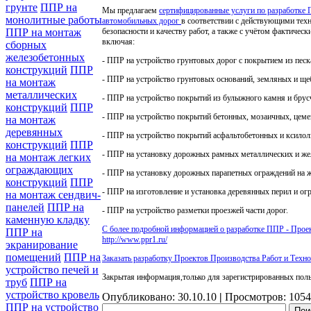
грунте
ППР на
Мы предлагаем
сертифицированные услуги по разработке 
монолитные работы
автомобильных дорог
в соответствии с действующими техн
безопасности и качеству работ, а также с учётом фактичес
ППР на монтаж
включая:
сборных
железобетонных
- ППР на устройство грунтовых дорог с покрытием из песк
конструкций
ППР
- ППР на устройство грунтовых оснований, земляных и щ
на монтаж
металлических
- ППР на устройство покрытий из булыжного камня и брус
конструкций
ППР
- ППР на устройство покрытий бетонных, мозаичных, цем
на монтаж
деревянных
- ППР на устройство покрытий асфальтобетонных и ксилол
конструкций
ППР
- ППР на установку дорожных рамных металлических и же
на монтаж легких
ограждающих
- ППР на установку дорожных парапетных ограждений на 
конструкций
ППР
- ППР на изготовление и установка деревянных перил и ог
на монтаж сендвич-
панелей
ППР на
- ППР на устройство разметки проезжей части дорог.
каменную кладку
С более подробной информацией о разработке ППР - Проек
ППР на
http://www.ppr1.ru/
экранирование
помещений
ППР на
Заказать разработку Проектов Производства Работ и Техно
устройство печей и
Закрытая информация,только для зарегистрированных поль
труб
ППР на
устройство кровель
Опубликовано: 30.10.10
|
Просмотров: 105
ППР на устройство