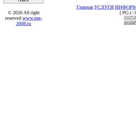
Главная
УСЛУГИ
ИНФОР
© 2026 All right
[ PG.t : 
reserved
www.ppr-
2008.ru