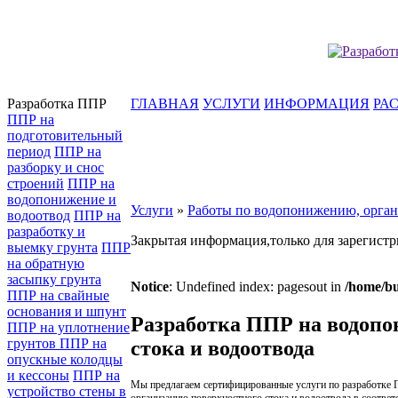
Разработка ППР
ГЛАВНАЯ
УСЛУГИ
ИНФОРМАЦИЯ
РА
ППР на
подготовительный
период
ППР на
разборку и снос
строений
ППР на
водопонижение и
Услуги
»
Работы по водопонижению, орган
водоотвод
ППР на
разработку и
Закрытая информация,только для зарегистр
выемку грунта
ППР
на обратную
засыпку грунта
Notice
: Undefined index: pagesout in
/home/bu
ППР на свайные
основания и шпунт
Разработка ППР на водопо
ППР на уплотнение
грунтов
ППР на
стока и водоотвода
опускные колодцы
и кессоны
ППР на
Мы предлагаем сертифицированные услуги по разработке 
устройство стены в
организацию поверхностного стока и водоотвода в соотве