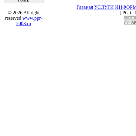
Главная
УСЛУГИ
ИНФОР
© 2026 All right
[ PG.t : 
reserved
www.ppr-
2008.ru