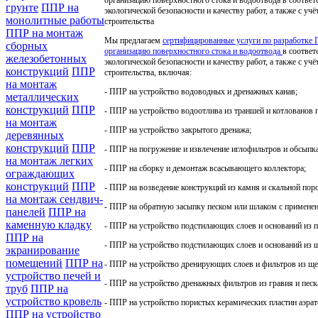
грунте
ППР на
экологической безопасности и качеству работ, а также с у
монолитные работы
строительства
ППР на монтаж
Мы предлагаем
сертифицированные услуги по разработке 
сборных
организацию поверхностного стока и водоотвода
в соответ
железобетонных
экологической безопасности и качеству работ, а также с у
конструкций
ППР
строительства, включая:
на монтаж
- ППР на устройство водоводных и дренажных канав;
металлических
конструкций
ППР
- ППР на устройство водоотлива из траншей и котлованов 
на монтаж
- ППР на устройство закрытого дренажа;
деревянных
конструкций
ППР
- ППР на погружение и извлечение иглофильтров и обсып
на монтаж легких
- ППР на сборку и демонтаж всасывающего коллектора;
ограждающих
конструкций
ППР
- ППР на возведение конструкций из камня и скальной пор
на монтаж сендвич-
- ППР на обратную засыпку песком или шлаком с примене
панелей
ППР на
каменную кладку
- ППР на устройство подстилающих слоев и оснований из п
ППР на
- ППР на устройство подстилающих слоев и оснований из 
экранирование
помещений
ППР на
- ППР на устройство дренирующих слоев и фильтров из щеб
устройство печей и
- ППР на устройство дренажных фильтров из гравия и песк
труб
ППР на
устройство кровель
- ППР на устройство пористых керамических пластин аэрат
ППР на устройство