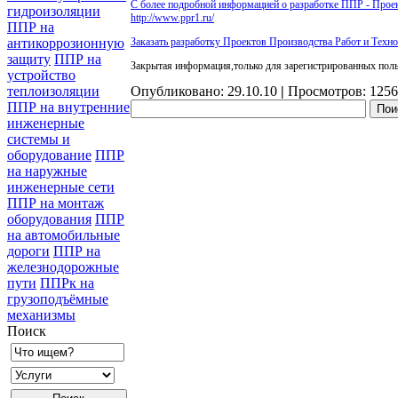
С более подробной информацией о разработке ППР - Проек
гидроизоляции
http://www.ppr1.ru/
ППР на
Заказать разработку Проектов Производства Работ и Техно
антикоррозионную
защиту
ППР на
Закрытая информация,только для зарегистрированных поль
устройство
Опубликовано: 29.10.10
|
Просмотров: 125
теплоизоляции
ППР на внутренние
инженерные
системы и
оборудование
ППР
на наружные
инженерные сети
ППР на монтаж
оборудования
ППР
на автомобильные
дороги
ППР на
железнодорожные
пути
ППРк на
грузоподъёмные
механизмы
Поиск